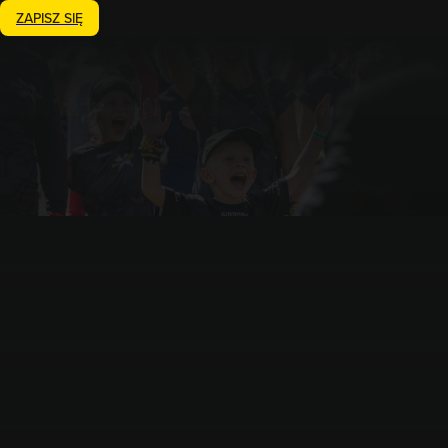
ZAPISZ SIĘ
Zakończony
31.05.2026
Runmageddon Lite Siewierz
Siewierz