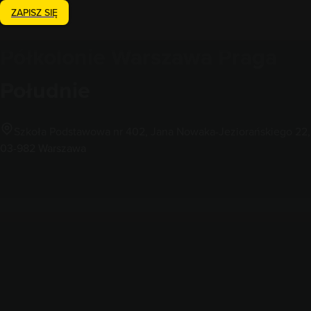
ZAPISZ SIĘ
Półkolonie
Warszawa Praga
Południe
Szkoła Podstawowa nr 402, Jana Nowaka-Jeziorańskiego 22,
03-982 Warszawa