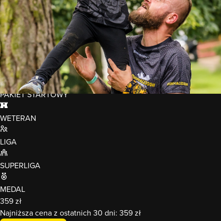
Szykuj sportowe łaszki dla całej rodziny i wbijajcie razem z
nami przeżyć niezapomniane chwile.
VOUCHER 100zł
KORONA
rocket_launch
PAKIET STARTOWY
fort
WETERAN
LIGA
SUPERLIGA
MEDAL
359 zł
Najniższa cena z ostatnich 30 dni:
359 zł