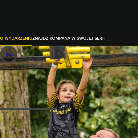
O WYDARZENIU
ZNAJDŹ KOMPANA W SWOJEJ SERII
0
%
21.06.2026
Family
15 przeszkód
2 KM+
359 zł
Poziom trudności
niedziela
21.06.2026
Nic tak nie buduje rodzinnych więzi jak wspólna przygoda, w
dodatku taka w wersji ekstremalnej!