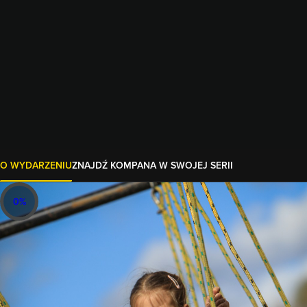
O WYDARZENIU
ZNAJDŹ KOMPANA W SWOJEJ SERII
0
%
20-21.06.2026
Kids
15 przeszkód
1 KM+
159 zł
Poziom trudności