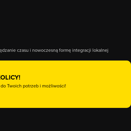
dzanie czasu i nowoczesną formę integracji lokalnej
OLICY!
do Twoich potrzeb i możliwości!