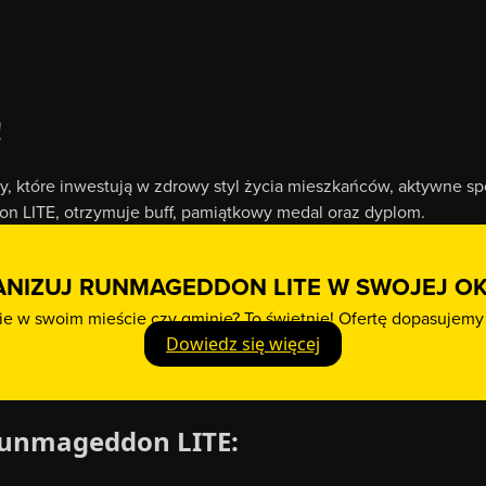
!
 które inwestują w zdrowy styl życia mieszkańców, aktywne spę
on LITE, otrzymuje buff, pamiątkowy medal oraz dyplom.
NIZUJ RUNMAGEDDON LITE W SWOJEJ OK
 w swoim mieście czy gminie? To świetnie! Ofertę dopasujemy 
Dowiedz się więcej
 Runmageddon LITE: