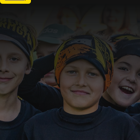
Zakończony
28-29.05.2026
RUNMAGEDDON KIDS: DEMO
PreZero Arena Gliwice