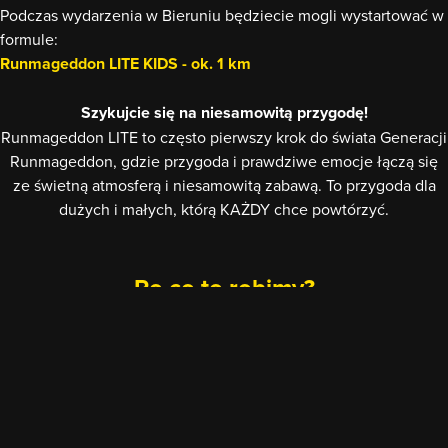
Podczas wydarzenia w Bieruniu będziecie mogli wystartować w
formule:
Runmageddon LITE KIDS - ok. 1 km
Szykujcie się na niesamowitą przygodę!
Runmageddon LITE to często pierwszy krok do świata Generacji
Runmageddon, gdzie przygoda i prawdziwe emocje łączą się
ze świetną atmosferą i niesamowitą zabawą. To przygoda dla
dużych i małych, którą KAŻDY chce powtórzyć.
Po co to robimy?
Wierzymy, że ruch to radość!
Chcemy, żeby KAŻDY miał możliwość ruszyć po przygodę. Bo
kto powiedział, że najlepsze imprezy są tylko w wielkich
miastach?
Na luzie, bez presji, dzieci i dorośli odkrywają swoje możliwości.