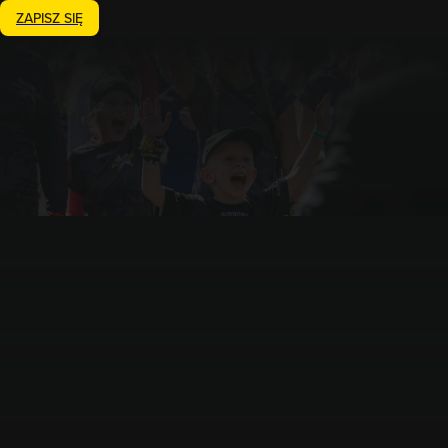
ZAPISZ SIĘ
Zakończony
21.06.2026
Runmageddon Lite Bieruń
Bieruń