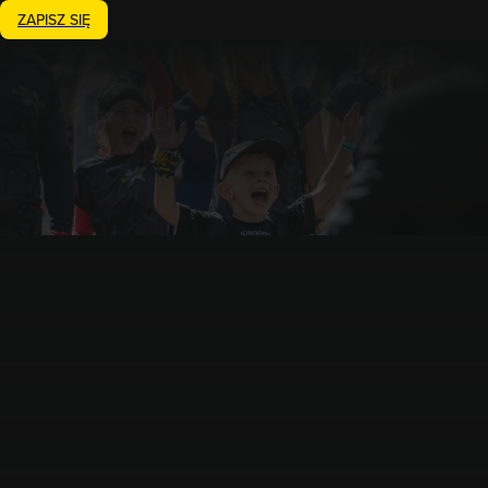
ZAPISZ SIĘ
Zakończony
21.06.2026
Runmageddon Lite Bieruń
Bieruń