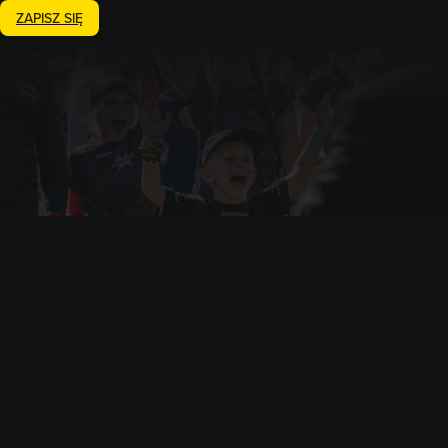
ZAPISZ SIĘ
5.09.2026
Runmageddon Lite Żelazków
Żelazków