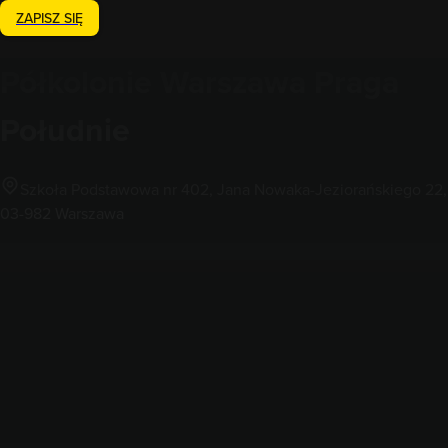
ZAPISZ SIĘ
Półkolonie
Warszawa Praga
Południe
Szkoła Podstawowa nr 402, Jana Nowaka-Jeziorańskiego 22,
03-982 Warszawa