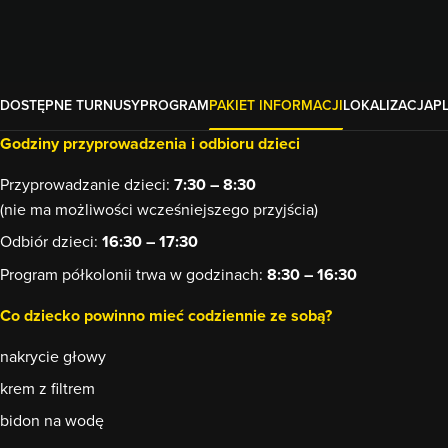
DOSTĘPNE TURNUSY
PROGRAM
PAKIET INFORMACJI
LOKALIZACJA
P
Godziny przyprowadzenia i odbioru dzieci
Przyprowadzanie dzieci:
7:30 – 8:30
(nie ma możliwości wcześniejszego przyjścia)
Odbiór dzieci:
16:30 – 17:30
Program półkolonii trwa w godzinach:
8:30 – 16:30
Co dziecko powinno mieć codziennie ze sobą?
nakrycie głowy
krem z filtrem
bidon na wodę