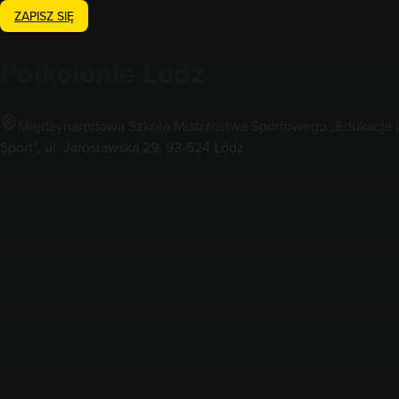
ZAPISZ SIĘ
Półkolonie
Łódź
Międzynarodowa Szkoła Mistrzostwa Sportowego „Edukacja i
Sport”, ul. Jarosławska 29, 93-524 Łódź