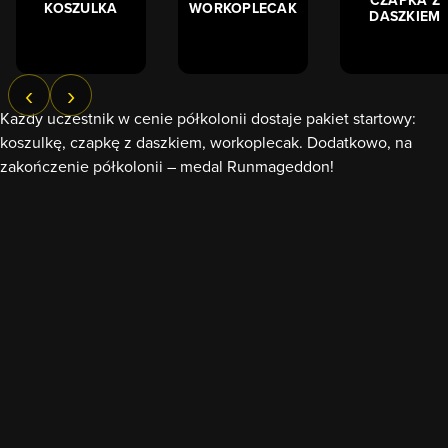
KOSZULKA
WORKOPLECAK
DASZKIEM
‹
›
Każdy uczestnik w cenie półkolonii dostaje pakiet startowy:
koszulkę, czapkę z daszkiem, workoplecak. Dodatkowo, na
zakończenie półkolonii – medal Runmageddon!
Jednym słowem wszystko, co trzeba, żeby poczuć prawdziwy
Runmageddonowy klimat.