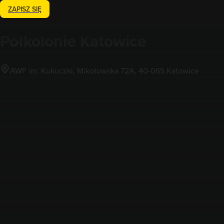
ZAPISZ SIĘ
Półkolonie
Katowice
AWF im. Kukuczki, Mikołowska 72A, 40-065 Katowice