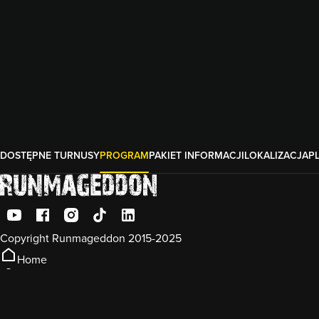
DOSTĘPNE TURNUSY
PROGRAM
PAKIET INFORMACJI
LOKALIZACJA
P
Copyright Runmageddon 2015-2025
Home
Konto
Koszyk