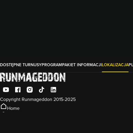
DOSTĘPNE TURNUSY
PROGRAM
PAKIET INFORMACJI
LOKALIZACJA
P
Copyright Runmageddon 2015-2025
Home
Konto
Koszyk