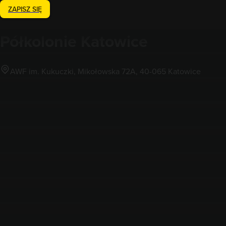
ZAPISZ SIĘ
Półkolonie
Katowice
AWF im. Kukuczki, Mikołowska 72A, 40-065 Katowice