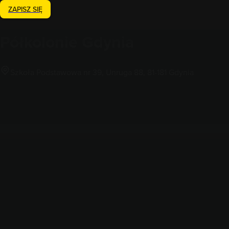
ZAPISZ SIĘ
Półkolonie
Gdynia
Szkoła Podstawowa nr 39, Unruga 88, 81-181 Gdynia