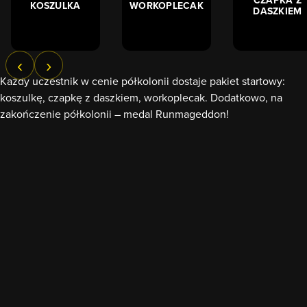
KOSZULKA
WORKOPLECAK
DASZKIEM
‹
›
Każdy uczestnik w cenie półkolonii dostaje pakiet startowy:
koszulkę, czapkę z daszkiem, workoplecak. Dodatkowo, na
zakończenie półkolonii – medal Runmageddon!
Jednym słowem wszystko, co trzeba, żeby poczuć prawdziwy
Runmageddonowy klimat.