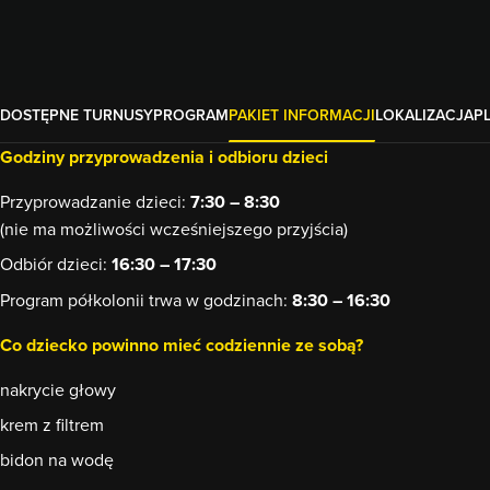
DOSTĘPNE TURNUSY
PROGRAM
PAKIET INFORMACJI
LOKALIZACJA
P
Godziny przyprowadzenia i odbioru dzieci
Przyprowadzanie dzieci:
7:30 – 8:30
(nie ma możliwości wcześniejszego przyjścia)
Odbiór dzieci:
16:30 – 17:30
Program półkolonii trwa w godzinach:
8:30 – 16:30
Co dziecko powinno mieć codziennie ze sobą?
nakrycie głowy
krem z filtrem
bidon na wodę