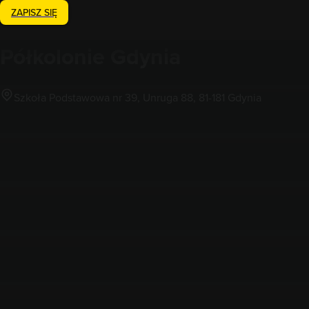
ZAPISZ SIĘ
Półkolonie
Gdynia
Szkoła Podstawowa nr 39, Unruga 88, 81-181 Gdynia