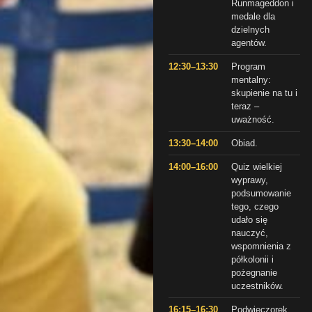
Runmageddon i
medale dla
dzielnych
agentów.
12:30–13:30
Program
mentalny:
skupienie na tu i
teraz –
uważność.
13:30–14:00
Obiad.
14:00–16:00
Quiz wielkiej
wyprawy,
podsumowanie
tego, czego
udało się
nauczyć,
wspomnienia z
półkolonii i
pożegnanie
uczestników.
16:15–16:30
Podwieczorek.