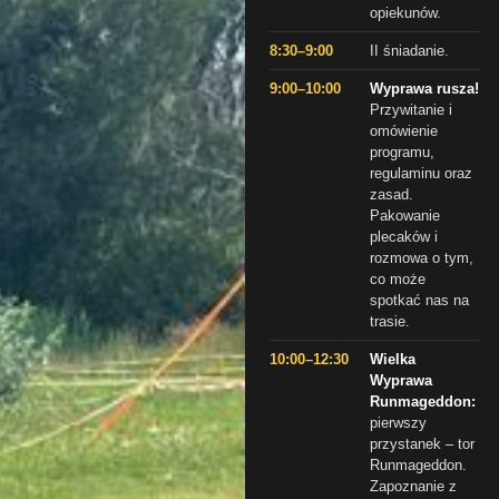
opiekunów.
8:30–9:00
II śniadanie.
9:00–10:00
Wyprawa rusza!
Przywitanie i
omówienie
programu,
regulaminu oraz
zasad.
Pakowanie
plecaków i
rozmowa o tym,
co może
spotkać nas na
trasie.
10:00–12:30
Wielka
Wyprawa
Runmageddon:
pierwszy
przystanek – tor
Runmageddon.
Zapoznanie z