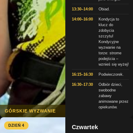
13:30–14:00
Obiad.
14:00–16:00
Kondycja to
klucz do
zdobycia
szczytu!
Kondycyjne
wyzwanie na
torze: strome
podejścia –
wznieś się wyżej!
16:15–16:30
Podwieczorek.
16:30–17:30
Odbiór dzieci,
swobodne
zabawy
animowane przez
opiekunów.
GÓRSKIE WYZWANIE
DZIEŃ 4
Czwartek