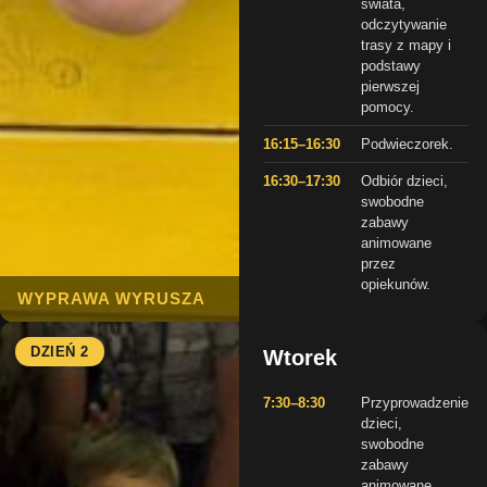
świata,
odczytywanie
trasy z mapy i
podstawy
pierwszej
pomocy.
16:15–16:30
Podwieczorek.
16:30–17:30
Odbiór dzieci,
swobodne
zabawy
animowane
przez
opiekunów.
WYPRAWA WYRUSZA
DZIEŃ 2
Wtorek
7:30–8:30
Przyprowadzenie
dzieci,
swobodne
zabawy
animowane