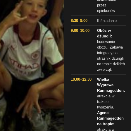
przez
opiekunów.
8:30–9:00
II śniadanie.
9:00–10:00
Obóz w
dżungli:
budowanie
obozu. Zabawa
integracyjna:
strażnik dżungli
na tropie dzikich
zwierząt.
10:00–12:30
Wielka
Wyprawa
Runmageddon:
atrakcja w
trakcie
tworzenia.
Agenci
Runmageddon
na tropie:
atrakcja w