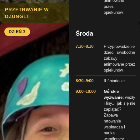
animowane
przez
PRZETRWANIE W
opiekunów.
DŻUNGLI
DZIEŃ 3
Środa
7:30–8:30
Przyprowadzenie
dzieci, swobodne
zabawy
animowane przez
opiekunów.
8:30–9:00
II śniadanie.
9:00–10:00
Górskie
wyzwanie:
węzły
i liny... jak się nie
zaplątać?
Zabawa
ratowanie
wspinacza i
nauka
współpracy.