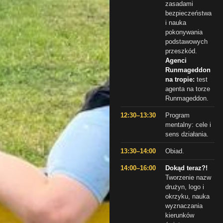
zasadami
bezpieczeństwa
i nauka
pokonywania
podstawowych
przeszkód.
Agenci
Runmageddon
na tropie:
test
agenta na torze
Runmageddon.
12:30–13:30
Program
mentalny: cele i
sens działania.
13:30–14:00
Obiad.
14:00–16:00
Dokąd teraz?!
Tworzenie nazw
drużyn, logo i
okrzyku, nauka
wyznaczania
kierunków