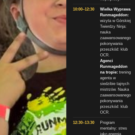
10:00–12:30
Wielka Wyprawa
Runmageddon:
wizyta w Górskiej
Twierdzy Ninja:
nauka
zaawansowanego
pokonywania
przeszkód: klub
OCR.
Agenci
Runmageddon
na tropie:
trening
agenta w
siedzibie tajnych
mistrzów. Nauka
zaawansowanego
pokonywania
przeszkód: klub
OCR.
12:30–13:30
Program
mentalny: stres
jako energia.