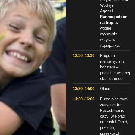
Wodnym.
Agenci
Runmageddon
na tropie:
wodne
wyzwanie:
wizyta w
Aquaparku.
12:30–13:30
Program
mentalny: siła
bohatera –
poczucie własnej
skuteczności.
13:30–14:00
Obiad.
14:00–16:00
Burza piaskowa
zasypała tor!
Poszukiwanie
oazy: wielbłąd
na trasie! Omiń,
przesuń,
przeskocz!