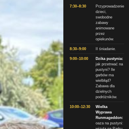
7:30–8:30
Przyprowadzenie
dzieci,
swobodne
zabawy
animowane
przez
opiekunów.
8:30–9:00
II śniadanie.
9:00–10:00
Dzika pustynia:
jak przetrwać na
pustyni? Ile
garbów ma
wielbłąd?
Zabawa dla
dzielnych
podróżników.
10:00–12:30
Wielka
Wyprawa
Runmageddon:
oaza na pustyni:
wizyta na Parku