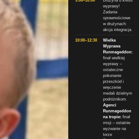
9:00–10:00
Drużyna u kresu
wyprawy!
Zadania
sprawnościowe
w drużynach:
akcja integracja.
10:00–12:30
Wielka
Wyprawa
Runmageddon:
finał wielkiej
wyprawy –
ostateczne
pokonanie
przeszkód i
wręczenie
medali dzielnym
podróżnikom.
Agenci
Runmageddon
na tropie:
finał
misji – ostatnie
wyzwanie na
torze