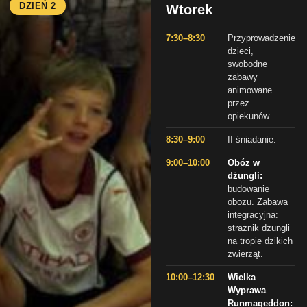
DZIEŃ 2
Wtorek
7:30–8:30
Przyprowadzenie
dzieci,
swobodne
zabawy
animowane
przez
opiekunów.
8:30–9:00
II śniadanie.
9:00–10:00
Obóz w
dżungli:
budowanie
obozu. Zabawa
integracyjna:
strażnik dżungli
na tropie dzikich
zwierząt.
10:00–12:30
Wielka
Wyprawa
Runmageddon: