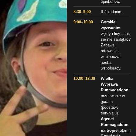
opiekunów.
8:30–9:00
II śniadanie.
9:00–10:00
Górskie
wyzwanie:
węzły i liny... jak
się nie zaplątać?
Zabawa
ratowanie
wspinacza i
nauka
współpracy.
10:00–12:30
Wielka
Wyprawa
Runmageddon:
przetrwanie w
górach
(podstawy
survivalu).
Agenci
Runmageddon
na tropie:
alarm!