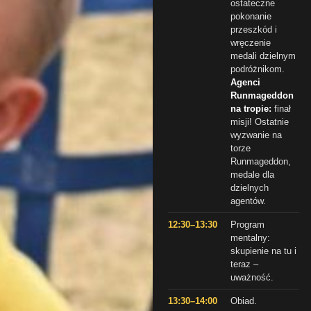
ostateczne
pokonanie
przeszkód i
wręczenie
medali dzielnym
podróżnikom.
Agenci
Runmageddon
na tropie:
finał
misji! Ostatnie
wyzwanie na
torze
Runmageddon,
medale dla
dzielnych
agentów.
12:30–13:30
Program
mentalny:
skupienie na tu i
teraz –
uważność.
13:30–14:00
Obiad.