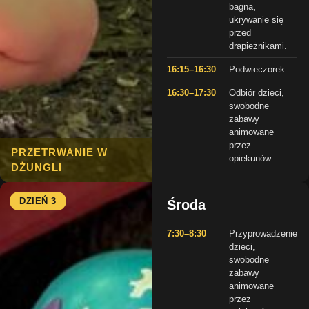
bagna,
ukrywanie się
przed
drapieżnikami.
16:15–16:30
Podwieczorek.
16:30–17:30
Odbiór dzieci,
swobodne
zabawy
animowane
przez
PRZETRWANIE W
opiekunów.
DŻUNGLI
DZIEŃ 3
Środa
7:30–8:30
Przyprowadzenie
dzieci,
swobodne
zabawy
animowane
przez