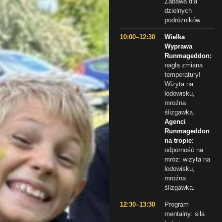
Zabawa dla
dzielnych
podróżników.
10:00–12:30
Wielka
Wyprawa
Runmageddon:
nagła zmiana
temperatury!
Wizyta na
lodowisku,
mroźna
ślizgawka.
Agenci
Runmageddon
na tropie:
odporność na
mróz: wizyta na
lodowisku,
mroźna
ślizgawka.
12:30–13:30
Program
mentalny: siła