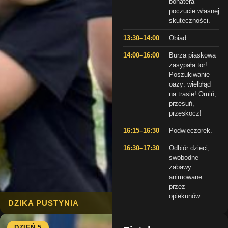
bohatera –
poczucie własnej
skuteczności.
13:30–14:00
Obiad.
14:00–16:00
Burza piaskowa
zasypała tor!
Poszukiwanie
oazy: wielbłąd
na trasie! Omiń,
przesuń,
przeskocz!
16:15–16:30
Podwieczorek.
16:30–17:30
Odbiór dzieci,
swobodne
zabawy
animowane
przez
opiekunów.
DZIKA PUSTYNIA
DZIEŃ 5