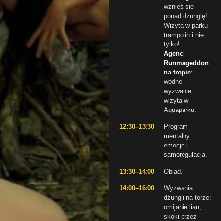
wznieś się
ponad dżunglę!
Wizyta w parku
trampolin i nie
tylko!
Agenci
Runmageddon
na tropie:
wodne
wyzwanie:
wizyta w
Aquaparku.
12:30–13:30
Program
mentalny:
emocje i
samoregulacja.
13:30–14:00
Obiad.
14:00–16:00
Wyzwania
dżungli na torze:
omijanie lian,
skoki przez