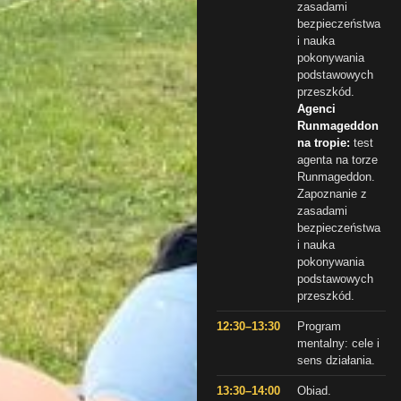
zasadami
bezpieczeństwa
i nauka
pokonywania
podstawowych
przeszkód.
Agenci
Runmageddon
na tropie:
test
agenta na torze
Runmageddon.
Zapoznanie z
zasadami
bezpieczeństwa
i nauka
pokonywania
podstawowych
przeszkód.
12:30–13:30
Program
mentalny: cele i
sens działania.
13:30–14:00
Obiad.