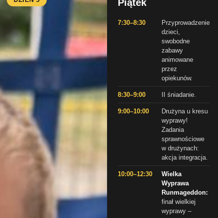
Piątek
7:30–8:30
Przyprowadzenie
dzieci,
swobodne
zabawy
animowane
przez
opiekunów.
8:30–9:00
II śniadanie.
9:00–10:00
Drużyna u kresu
wyprawy!
Zadania
sprawnościowe
w drużynach:
akcja integracja.
10:00–12:30
Wielka
Wyprawa
Runmageddon:
finał wielkiej
wyprawy –