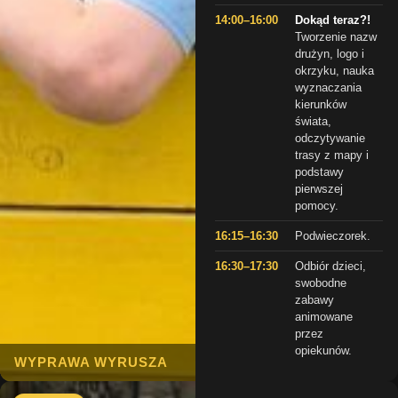
14:00–16:00
Dokąd teraz?!
Tworzenie nazw
drużyn, logo i
okrzyku, nauka
wyznaczania
kierunków
świata,
odczytywanie
trasy z mapy i
podstawy
pierwszej
pomocy.
16:15–16:30
Podwieczorek.
16:30–17:30
Odbiór dzieci,
swobodne
zabawy
animowane
przez
opiekunów.
WYPRAWA WYRUSZA