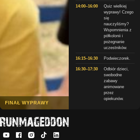
14:00–16:00
Quiz wielkiej
wyprawy! Czego
się
nauczyliśmy?
Wspomnienia z
półkolonii i
pożegnanie
uczestników.
16:15–16:30
Podwieczorek.
16:30–17:30
Odbiór dzieci,
swobodne
zabawy
animowane
przez
opiekunów.
FINAŁ WYPRAWY