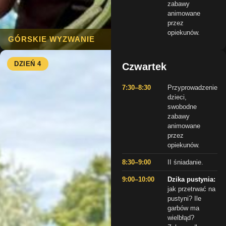
zabawy
animowane
przez
opiekunów.
GÓRSKIE WYZWANIE
DZIEŃ 4
Czwartek
7:30–8:30
Przyprowadzenie
dzieci,
swobodne
zabawy
animowane
przez
opiekunów.
8:30–9:00
II śniadanie.
9:00–10:00
Dzika pustynia:
jak przetrwać na
pustyni? Ile
garbów ma
wielbłąd?