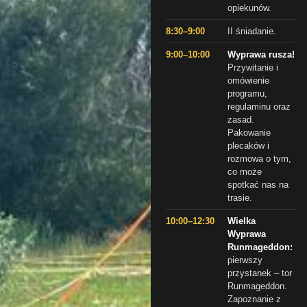
opiekunów.
8:30–9:00
II śniadanie.
9:00–10:00
Wyprawa rusza!
Przywitanie i
omówienie
programu,
regulaminu oraz
zasad.
Pakowanie
plecaków i
rozmowa o tym,
co może
spotkać nas na
trasie.
10:00–12:30
Wielka
Wyprawa
Runmageddon:
pierwszy
przystanek – tor
Runmageddon.
Zapoznanie z