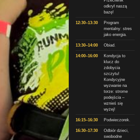
Przeciwnik
odkrył naszą
bazę!
12:30–13:30
Program
mentalny: stres
jako energia.
13:30–14:00
Obiad.
14:00–16:00
Kondycja to
klucz do
zdobycia
szczytu!
Kondycyjne
wyzwanie na
torze: strome
podejścia –
wznieś się
wyżej!
16:15–16:30
Podwieczorek.
16:30–17:30
Odbiór dzieci,
swobodne