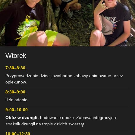
Wtorek
DZIEŃ 2
PRZETRWANIE W
7:30–8:30
DŻUNGLI
Przyprowadzenie dzieci, swobodne zabawy animowane przez
opiekunów.
8:30–9:00
II śniadanie.
9:00–10:00
Obóz w dżungli:
budowanie obozu. Zabawa integracyjna:
strażnik dżungli na tropie dzikich zwierząt.
10:00–12:30