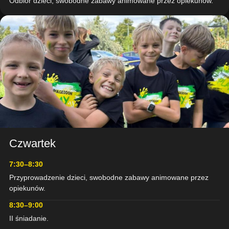
Odbiór dzieci, swobodne zabawy animowane przez opiekunów.
Czwartek
DZIEŃ 4
DZIKA
7:30–8:30
PUSTYNIA
Przyprowadzenie dzieci, swobodne zabawy animowane przez
opiekunów.
8:30–9:00
II śniadanie.