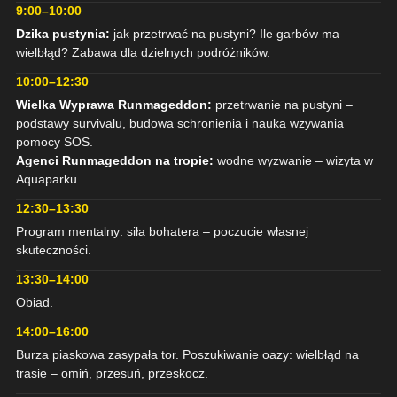
9:00–10:00
Dzika pustynia:
jak przetrwać na pustyni? Ile garbów ma
wielbłąd? Zabawa dla dzielnych podróżników.
10:00–12:30
Wielka Wyprawa Runmageddon:
przetrwanie na pustyni –
podstawy survivalu, budowa schronienia i nauka wzywania
pomocy SOS.
Agenci Runmageddon na tropie:
wodne wyzwanie – wizyta w
Aquaparku.
12:30–13:30
Program mentalny: siła bohatera – poczucie własnej
skuteczności.
13:30–14:00
Obiad.
14:00–16:00
Burza piaskowa zasypała tor. Poszukiwanie oazy: wielbłąd na
trasie – omiń, przesuń, przeskocz.