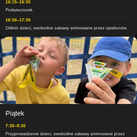
16:15–16:30
Podwieczorek.
16:30–17:30
Odbiór dzieci, swobodne zabawy animowane przez opiekunów.
Piątek
DZIEŃ 5
WIELKI FINAŁ
7:30–8:30
WYPRAWY
Przyprowadzenie dzieci, swobodne zabawy animowane przez