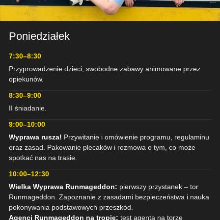
Poniedziałek
DZIEŃ 1
WYPRAWA
7:30–8:30
WYRUSZA
Przyprowadzenie dzieci, swobodne zabawy animowane przez
opiekunów.
8:30–9:00
II śniadanie.
9:00–10:00
Wyprawa rusza!
Przywitanie i omówienie programu, regulaminu
oraz zasad. Pakowanie plecaków i rozmowa o tym, co może
spotkać nas na trasie.
10:00–12:30
Wielka Wyprawa Runmageddon:
pierwszy przystanek – tor
Runmageddon. Zapoznanie z zasadami bezpieczeństwa i nauka
pokonywania podstawowych przeszkód.
Agenci Runmageddon na tropie:
test agenta na torze