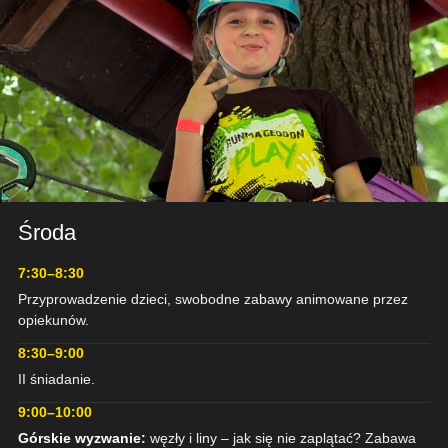
Środa
DZIEŃ 3
GÓRSKIE
7:30–8:30
WYZWANIE
Przyprowadzenie dzieci, swobodne zabawy animowane przez
opiekunów.
8:30–9:00
II śniadanie.
9:00–10:00
Górskie wyzwanie:
węzły i liny – jak się nie zaplątać? Zabawa